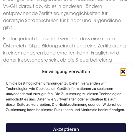
VwGH darauf ab, ob es in anderen Ländern
entsprechende Zertifizierungsmöglichkeiten für
derartige Sprachschulen für Kinder und Jugendliche
gibt.
Es darf jedoch bezweifelt werden, dass eine rein in
Österreich tätige Bildungseinrichtung eine Zertifizierung
in einem anderen Land erhalten kann. Fraglich wird
daher insbesondere sein, ob die Steuerbefreiung
dennoch anwendbar ist, wenn auch keine
Einwilligung verwalten
ausländische Zertifizierung vorgewiesen werden kann.
Dem Wortlaut der USt-BLV müsste in einem derartigen
Um die bestmöglichen Erfahrungen zu bieten, verwenden wir
Fall die Steuerbefreiung versagt werden. Ob auch dies
Technologien wie Cookies, um Geräteinformationen zu speichern
und/oder darauf zuzugreifen. Die Zustimmung zu diesen Technologien
mit Unionsrecht vereinbar ist, darf bezweifelt werden.
ermöglicht es uns, Daten wie Surfverhalten oder eindeutige IDs auf
Zumindest müsste in derartige Fällen eine alternative
dieser Seite zu verarbeiten. Die Nichtzustimmung oder der Widerruf der
Möglichkeit bestehen, nachzuweisen, dass die
Zustimmung kann bestimmte Funktionen und Merkmale beeinträchtigen.
Bildungseinrichtung ein angemessenes Qualitätsniveau
bietet (zB mittels Gutachten) und aufrecht erhält (zB
Akzeptieren
über freiwillige Audits).