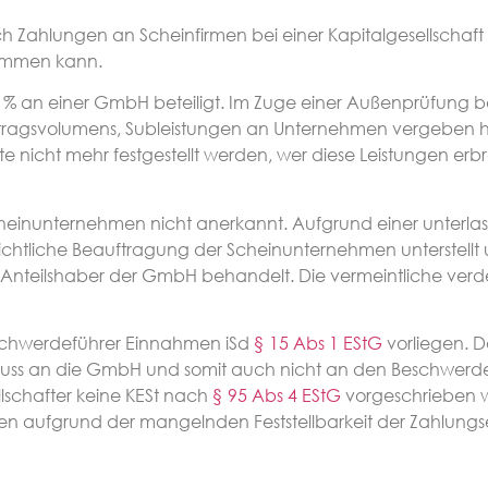
ch Zahlungen an Scheinfirmen bei einer Kapitalgesellschaft
kommen kann.
0 % an einer GmbH beteiligt. Im Zuge einer Außenprüfung
Auftragsvolumens, Subleistungen an Unternehmen vergeben h
 nicht mehr festgestellt werden, wer diese Leistungen erbra
heinunternehmen nicht anerkannt. Aufgrund einer unterla
htliche Beauftragung der Scheinunternehmen unterstellt u
 Anteilshaber der GmbH behandelt. Die vermeintliche ver
eschwerdeführer Einnahmen iSd
§ 15 Abs 1 EStG
vorliegen. D
kfluss an die GmbH und somit auch nicht an den Beschwerde
lschafter keine KESt nach
§ 95 Abs 4 EStG
vorgeschrieben w
aufgrund der mangelnden Feststellbarkeit der Zahlungse