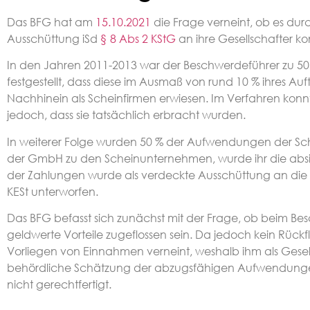
Das BFG hat am
15.10.2021
die Frage verneint, ob es dur
Ausschüttung iSd
§ 8 Abs 2 KStG
an ihre Gesellschafter 
In den Jahren 2011-2013 war der Beschwerdeführer zu 5
festgestellt, dass diese im Ausmaß von rund 10 % ihres 
Nachhinein als Scheinfirmen erwiesen. Im Verfahren konnte
jedoch, dass sie tatsächlich erbracht wurden.
In weiterer Folge wurden 50 % der Aufwendungen der Sc
der GmbH zu den Scheinunternehmen, wurde ihr die absic
der Zahlungen wurde als verdeckte Ausschüttung an die
KESt unterworfen.
Das BFG befasst sich zunächst mit der Frage, ob beim B
geldwerte Vorteile zugeflossen sein. Da jedoch kein Rüc
Vorliegen von Einnahmen verneint, weshalb ihm als Gesel
behördliche Schätzung der abzugsfähigen Aufwendungen 
nicht gerechtfertigt.