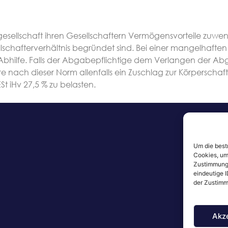
gesellschaft ihren Gesellschaftern Vermögensvorteile zuwe
llschafterverhältnis begründet sind. Bei einer mangelha
Abhilfe. Falls der Abgabepflichtige dem Verlangen der 
ch dieser Norm allenfalls ein Zuschlag zur Körperschaft
t iHv 27,5 % zu belasten.
Um die best
Cookies, um
Zustimmung 
eindeutige I
der Zustimm
Akz