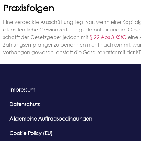
Praxisfolgen
Eine verdeckte Ausschüttung liegt vor, wenn eine Kapital
als ordentliche Gewinnverteilung erkennbar und im Gese
schafft der Gesetzgeber jedoch mit
§ 22 Abs 3 KStG
eine 
Zahlungsempfänger zu benennen nicht nachkommt, wäre na
verhängen gewesen, anstatt die Gesellschafter mit der KES
Impressum
Datenschutz
Allgemeine Auftragsbedingungen
Cookie Policy (EU)