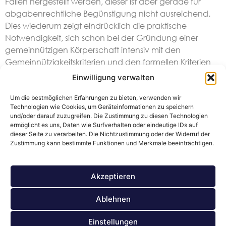
Fällen hergestellt werden, dieser ist aber gerade für
abgabenrechtliche Begünstigung nicht ausreichend.
Dies wiederum zeigt eindrücklich die praktische
Notwendigkeit, sich schon bei der Gründung einer
gemeinnützigen Körperschaft intensiv mit den
Gemeinnützigkeitskriterien und den formellen Kriterien
auseinanderzusetzen und dies entsprechend in der
Einwilligung verwalten
Rechtsgrundlage der Körperschaft festzuhalten.
Um die bestmöglichen Erfahrungen zu bieten, verwenden wir
Technologien wie Cookies, um Geräteinformationen zu speichern
und/oder darauf zuzugreifen. Die Zustimmung zu diesen Technologien
ermöglicht es uns, Daten wie Surfverhalten oder eindeutige IDs auf
dieser Seite zu verarbeiten. Die Nichtzustimmung oder der Widerruf der
Zustimmung kann bestimmte Funktionen und Merkmale beeinträchtigen.
Impressum
Datenschutz
Akzeptieren
Allgemeine Auftragsbedingungen
Ablehnen
Cookie Policy (EU)
Einstellungen